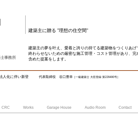
d
建築主に贈る "理想の住空間"
建築主の夢を叶え、愛着と誇りの持てる建築物をつくりあげ
終わらせないための厳密な施工管理・コスト管理があり、完
築士事務所
含めた提案をします。
法人化に伴い新登
代表取締役 谷口豊幸
［一級建築士 大臣登録 第228490号］
CRC
Works
Garage House
Audio Room
Contact