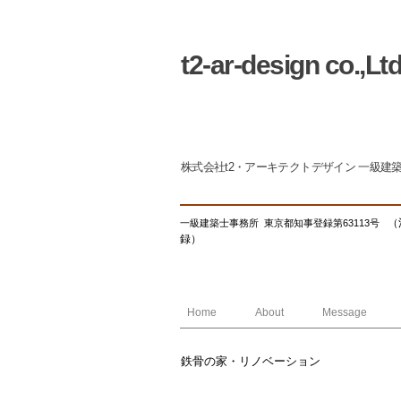
t2-ar-design co.,Lt
株式会社t2・アーキテクトデザイン 一級建
（
一級建築士事務所 東京都知事登録第63113号
録）
Home
About
Message
鉄骨の家・リノベーション