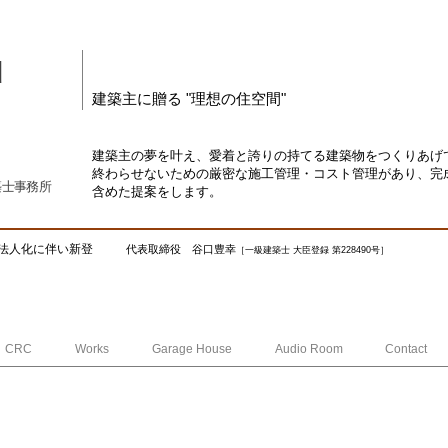
d
建築主に贈る "理想の住空間"
建築主の夢を叶え、愛着と誇りの持てる建築物をつくりあげ
終わらせないための厳密な施工管理・コスト管理があり、完
築士事務所
含めた提案をします。
法人化に伴い新登
代表取締役 谷口豊幸
［一級建築士 大臣登録 第228490号］
CRC
Works
Garage House
Audio Room
Contact