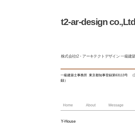
t2-ar-design co.,Lt
株式会社t2・アーキテクトデザイン 一級建
（
一級建築士事務所 東京都知事登録第63113号
録）
Home
About
Message
Y-House